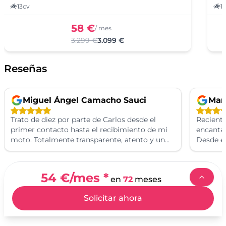
13cv
1
58 €
/ mes
3.299 €
3.099 €
Reseñas
Miguel Ángel Camacho Sauci
Man
Trato de diez por parte de Carlos desde el
Recient
primer contacto hasta el recibimiento de mi
encantad
moto. Totalmente transparente, atento y un
Desde e
trabajado de diez. Volvería a comprar
Carlos f
nuevamente sin duda alguna. Un cordial
personal
saludo de Miguel.
fue rápi
54 €
/mes *
en
72
meses
disfruta
calidad 
Solicitar ahora
superaro
recomie
de las m