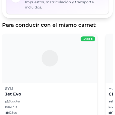
Impuestos, matriculación y transporte
incluidos.
Para conducir con el mismo carnet:
-
200 €
SYM
Ho
Jet Evo
CB
Scooter
N
A1 / B
A1
125cc
1