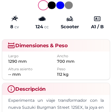
8
124
Scooter
A1 / B
Potencia
Cilindrada
Tipo
Carné
CV
CC
Dimensiones & Peso
Largo
Ancho
1290
mm
700
mm
Altura asiento
Peso
--
mm
112
kg
Descripción
Experimenta un viaje transformador con la
nueva Suzuki Burgman Street 125EX, la joya en