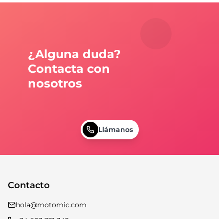
¿Alguna duda?
Contacta con
nosotros
Llámanos
Contacto
hola@motomic.com