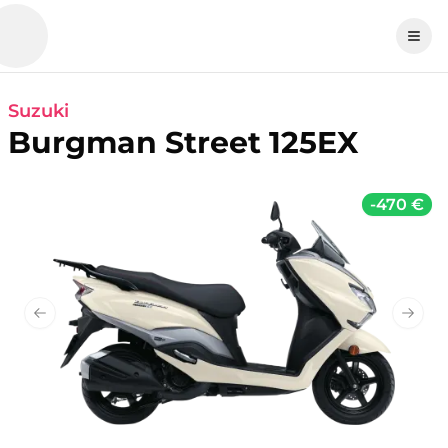
Suzuki
Burgman Street 125EX
-
470 €
Previous slide
Next 