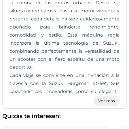
la corona de las motos urbanas. Desde su
silueta aerodinámica hasta su motor vibrante y
potente, cada detalle ha sido cuidadosamente
diseñado para brindarte rendimiento,
comodidad y estilo. Esta máquina regia
incorpora la última tecnología de Suzuki,
combinando perfectamente la versatilidad de
un scooter con el fiero espíritu de una moto
deportiva.
Cada viaje se convierte en una invitación a la
travesía con la Suzuki Burgman Street. Sus
características innovadoras, como su elegante
panel de instrumentos digitales y su amplio
Ver más
espacio de almacenamiento, hacen que cada
Quizás te interesen:
viaje sea más fácil y cómodo. Sumérgete en la
comodidad del lujoso asiento, y descubre cómo