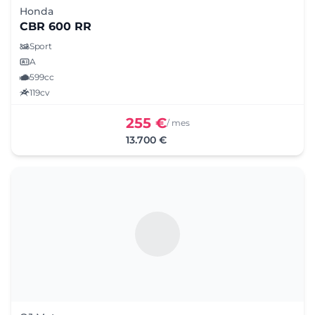
Honda
CBR 600 RR
Sport
A
599cc
119cv
255 €
/ mes
13.700 €