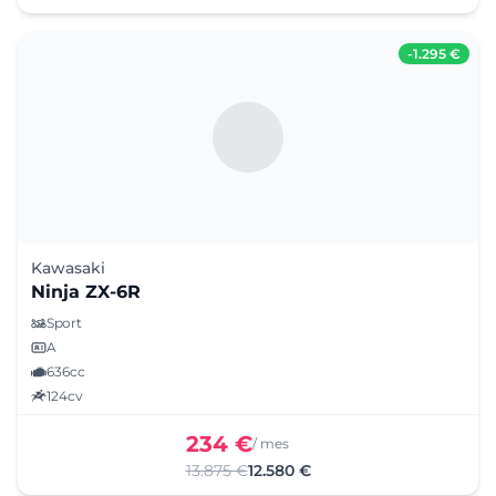
-
1.295 €
Kawasaki
Ninja ZX-6R
Sport
A
636cc
124cv
234 €
/ mes
13.875 €
12.580 €