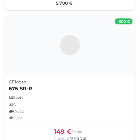
5.700 €
-
500 €
CFMoto
675 SR-R
Sport
A
675cc
95cv
149 €
/ mes
8.495 €
7.995 €