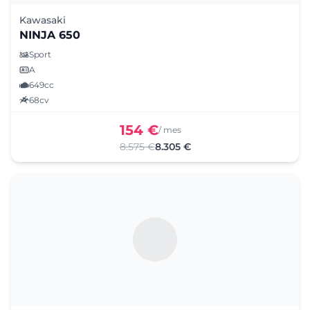
Kawasaki
NINJA 650
Sport
A
649cc
68cv
154 €
/ mes
8.575 €
8.305 €