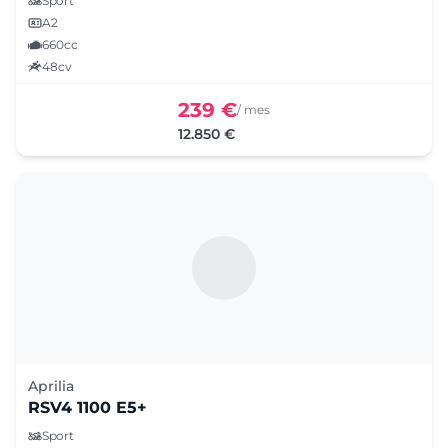
Sport
A2
660cc
48cv
239 €
/ mes
12.850 €
Aprilia
RSV4 1100 E5+
Sport