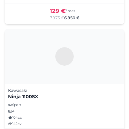
129 €
/ mes
7.975 €
6.950 €
Kawasaki
Ninja 1100SX
Sport
A
104cc
142cv