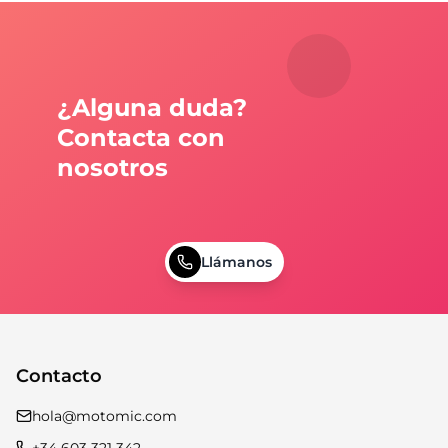
¿Alguna duda?
Contacta con
nosotros
Llámanos
Contacto
hola@motomic.com
+34 603 321 342