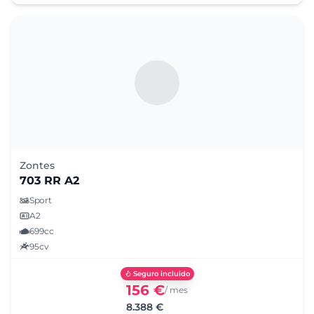
Zontes
703 RR A2
Sport
A2
699cc
95cv
Seguro incluido
156 €
/ mes
8.388 €