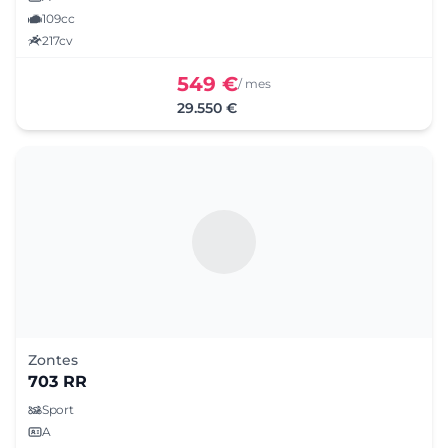
109cc
217cv
549 €
/ mes
29.550 €
Zontes
703 RR
Sport
A