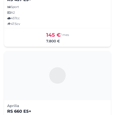
Sport
A2
457cc
47.5cv
145 €
/ mes
7.800 €
Aprilia
RS 660 E5+