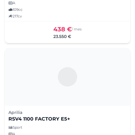
A
109cc
217cv
438 €
/ mes
23.550 €
Aprilia
RSV4 1100 FACTORY E5+
Sport
A