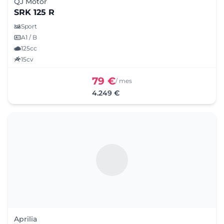
QJ Motor
SRK 125 R
Sport
A1 / B
125cc
15cv
79 €
/ mes
4.249 €
Aprilia