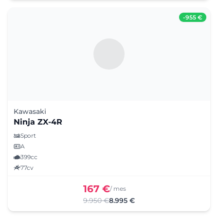
-
955 €
Kawasaki
Ninja ZX-4R
Sport
A
399cc
77cv
167 €
/ mes
9.950 €
8.995 €