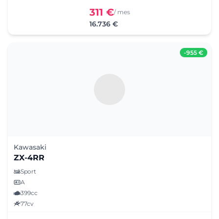
311 €
/ mes
16.736 €
-
955 €
Kawasaki
ZX-4RR
Sport
A
399cc
77cv