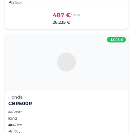
215cv
487 €
/ mes
26.235 €
-
1.025 €
Honda
CBR500R
Sport
A2
471cc
47cv