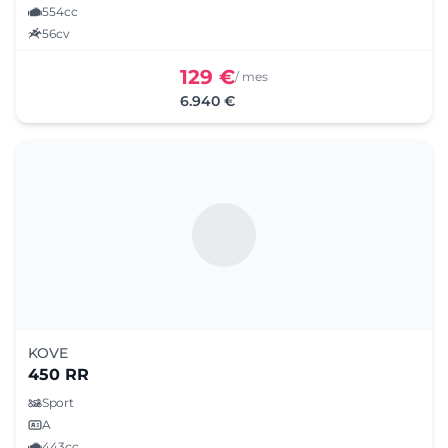
554cc
56cv
129 €
/ mes
6.940 €
KOVE
450 RR
Sport
A
443cc