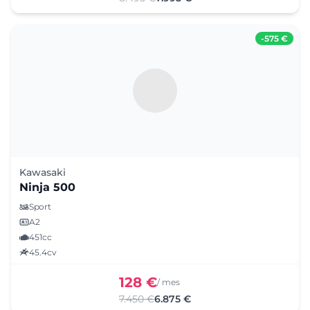
-
575 €
Kawasaki
Ninja 500
Sport
A2
451cc
45.4cv
128 €
/ mes
7.450 €
6.875 €