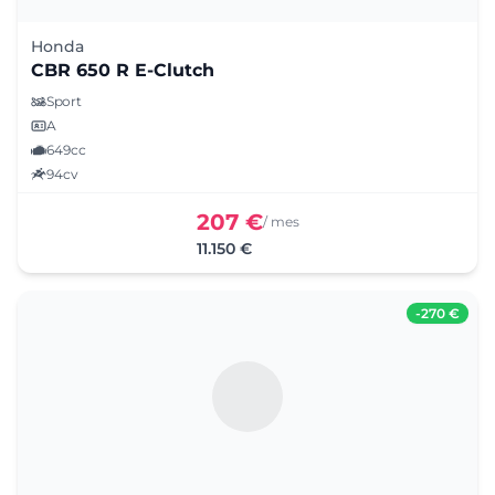
Honda
CBR 650 R E-Clutch
Sport
A
649cc
94cv
207 €
/ mes
11.150 €
-
270 €