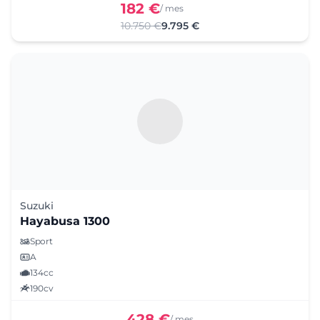
182 €
/ mes
10.750 €
9.795 €
Suzuki
Hayabusa 1300
Sport
A
134cc
190cv
428 €
/ mes