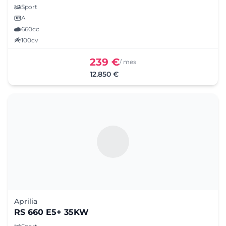
Sport
A
660cc
100cv
239 €
/ mes
12.850 €
Aprilia
RS 660 E5+ 35KW