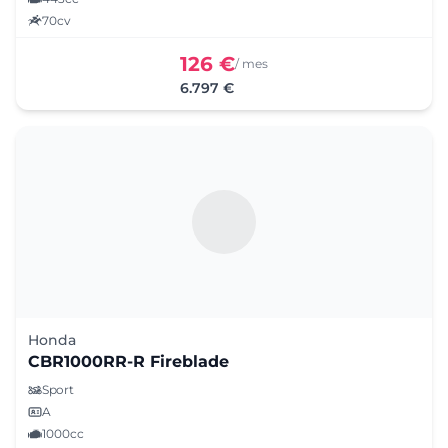
70cv
126 €
/ mes
6.797 €
Honda
CBR1000RR-R Fireblade
Sport
A
1000cc