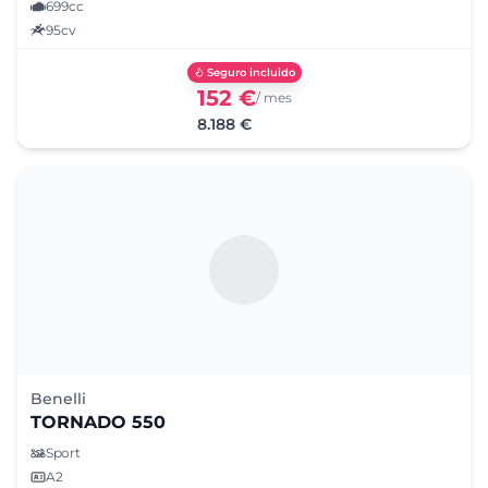
699cc
95cv
Seguro incluido
152 €
/ mes
8.188 €
Benelli
TORNADO 550
Sport
A2