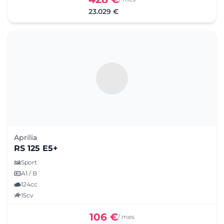
23.029 €
Aprilia
RS 125 E5+
Sport
A1 / B
124cc
15cv
106 €
/ mes