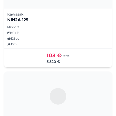
Kawasaki
NINJA 125
Sport
A1 / B
125cc
15cv
103 €
/ mes
5.520 €