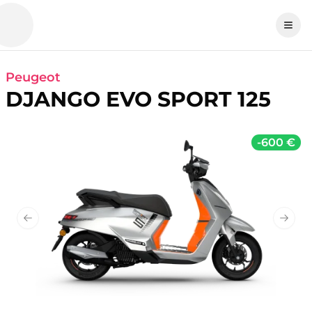
Peugeot
DJANGO EVO SPORT 125
-
600 €
Previous slide
Next 