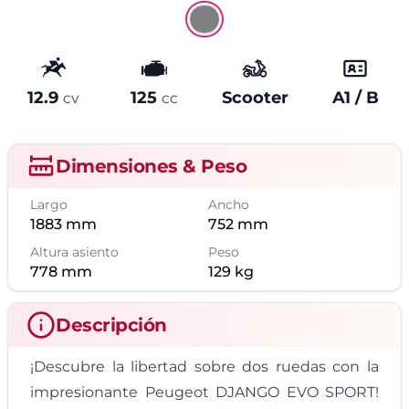
12.9
125
Scooter
A1 / B
Potencia
Cilindrada
Tipo
Carné
CV
CC
Dimensiones & Peso
Largo
Ancho
1883
mm
752
mm
Altura asiento
Peso
778
mm
129
kg
Descripción
¡Descubre la libertad sobre dos ruedas con la
impresionante Peugeot DJANGO EVO SPORT!