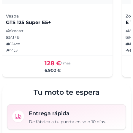
Vespa
Zo
GTS 125 Super E5+
E 1
Scooter
S
A1 / B
A1
124cc
1
14cv
1
128 €
/ mes
6.900 €
Tu moto te espera
Entrega rápida
De fábrica a tu puerta en solo 10 días.