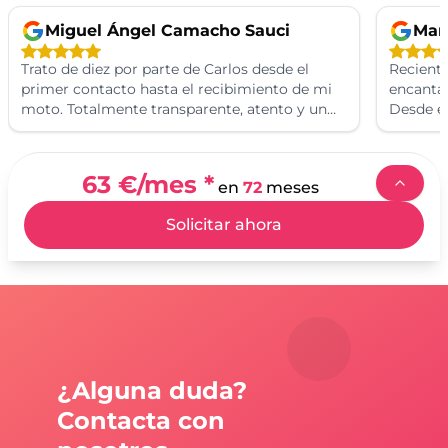
Miguel Ángel Camacho Sauci
Man
Trato de diez por parte de Carlos desde el
Recient
primer contacto hasta el recibimiento de mi
encantad
moto. Totalmente transparente, atento y un
Desde e
trabajado de diez. Volvería a comprar
Carlos f
nuevamente sin duda alguna. Un cordial
personal
saludo de Miguel.
fue rápi
63 €
/mes *
en
72
meses
disfruta
calidad 
Solicitar ahora
superaro
recomie
de las m
¿Alguna duda?
Contacta con