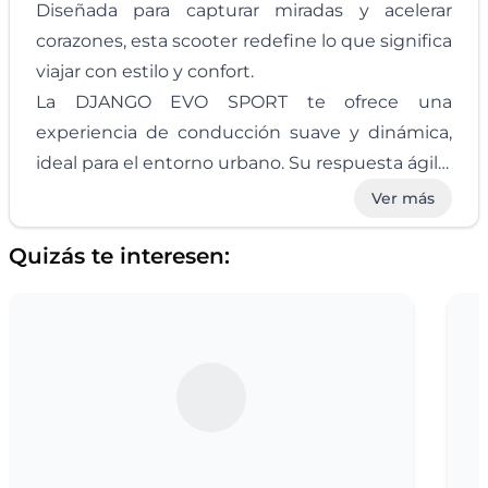
Diseñada para capturar miradas y acelerar
corazones, esta scooter redefine lo que significa
viajar con estilo y confort.
La DJANGO EVO SPORT te ofrece una
experiencia de conducción suave y dinámica,
ideal para el entorno urbano. Su respuesta ágil y
su maniobrabilidad te harán sentir como si
Ver más
estuvieras flotando por las calles, mientras que
Quizás te interesen:
su motor eficiente te garantiza un viaje sin
interrupciones. Cada trayecto se convierte en
una aventura emocionante, donde la ciudad se
transforma en tu propio parque de diversiones.