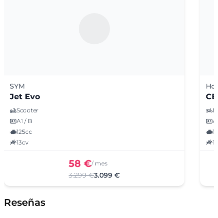
SYM
Ho
Jet Evo
CB
Scooter
N
A1 / B
A1
125cc
1
13cv
1
58 €
/ mes
3.299 €
3.099 €
Reseñas