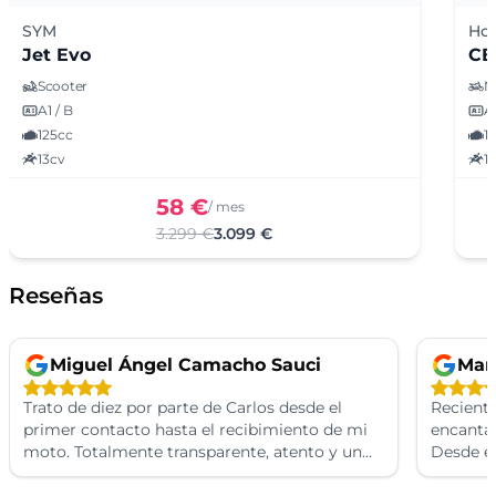
SYM
Ho
Jet Evo
CB
Scooter
N
A1 / B
A1
125cc
1
13cv
1
58 €
/ mes
3.299 €
3.099 €
Reseñas
Miguel Ángel Camacho Sauci
Man
Trato de diez por parte de Carlos desde el
Recient
primer contacto hasta el recibimiento de mi
encantad
moto. Totalmente transparente, atento y un
Desde e
trabajado de diez. Volvería a comprar
Carlos f