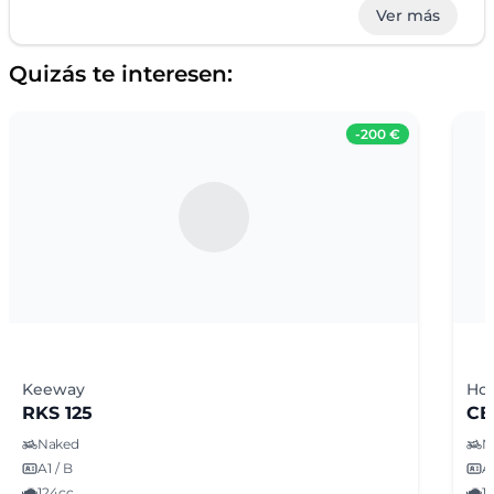
Ver más
Quizás te interesen:
-
200 €
Keeway
Ho
RKS 125
CB
Naked
N
A1 / B
A1
124cc
1