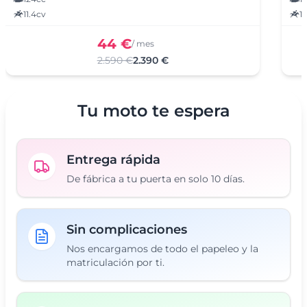
11.4cv
1
44 €
/ mes
2.590 €
2.390 €
Tu moto te espera
Entrega rápida
De fábrica a tu puerta en solo 10 días.
Sin complicaciones
Nos encargamos de todo el papeleo y la
matriculación por ti.