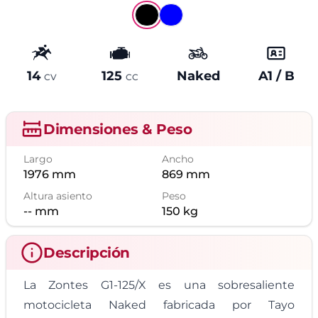
14
125
Naked
A1 / B
Potencia
Cilindrada
Tipo
Carné
CV
CC
Dimensiones & Peso
Largo
Ancho
1976
mm
869
mm
Altura asiento
Peso
--
mm
150
kg
Descripción
La Zontes G1-125/X es una sobresaliente
motocicleta Naked fabricada por Tayo