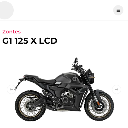
Zontes
G1 125 X LCD
Previous slide
Next 