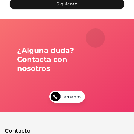
Siguiente
¿Alguna duda?
Contacta con
nosotros
Llámanos
Contacto