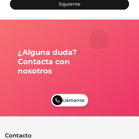
Siguiente
¿Alguna duda?
Contacta con
nosotros
Llámanos
Contacto