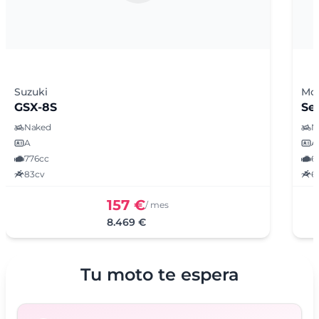
Suzuki
Mot
GSX-8S
Se
Naked
N
A
A
776cc
6
83cv
6
157 €
/ mes
8.469 €
Tu moto te espera