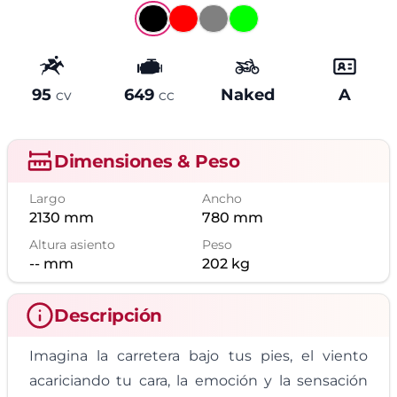
95
649
Naked
A
Potencia
Cilindrada
Tipo
Carné
CV
CC
Dimensiones & Peso
Largo
Ancho
2130
mm
780
mm
Altura asiento
Peso
--
mm
202
kg
Descripción
Imagina la carretera bajo tus pies, el viento
acariciando tu cara, la emoción y la sensación