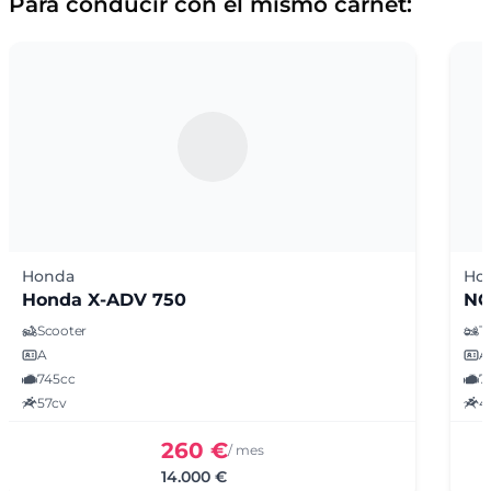
Para conducir con el mismo carnet:
Honda
Ho
Honda X-ADV 750
NC
Scooter
T
A
A
745cc
7
57cv
4
260 €
/ mes
14.000 €