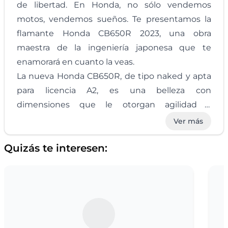
de libertad. En Honda, no sólo vendemos
motos, vendemos sueños. Te presentamos la
flamante Honda CB650R 2023, una obra
maestra de la ingeniería japonesa que te
enamorará en cuanto la veas.
La nueva Honda CB650R, de tipo naked y apta
para licencia A2, es una belleza con
dimensiones que le otorgan agilidad y
potencia. Mide 2130mm de largo, 780mm de
Ver más
ancho y su altura es de 1075mm, acorde a
Quizás te interesen:
cualquier tipo de conductor. Su peso de 202kg
y su motor de 649cc dan prueba de su
temperamento deportivo y a la vez de su
equilibrio, proporcionando 48 CV de pura
adrenalina.