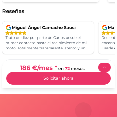
Reseñas
Miguel Ángel Camacho Sauci
Man
Trato de diez por parte de Carlos desde el
Recient
primer contacto hasta el recibimiento de mi
encantad
moto. Totalmente transparente, atento y un
Desde e
trabajado de diez. Volvería a comprar
Carlos f
nuevamente sin duda alguna. Un cordial
personal
saludo de Miguel.
fue rápi
186 €
/mes *
en
72
meses
disfruta
calidad 
Solicitar ahora
superaro
recomie
de las m