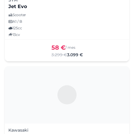
Jet Evo
Scooter
A1 / B
125cc
13cv
58 €
/ mes
3.299 €
3.099 €
Kawasaki