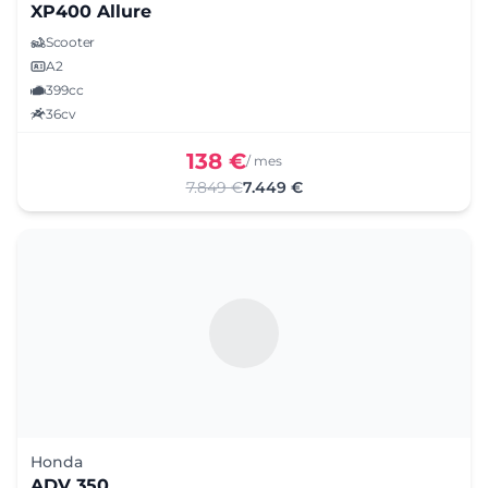
XP400 Allure
Scooter
A2
399cc
36cv
138 €
/ mes
7.849 €
7.449 €
Honda
ADV 350