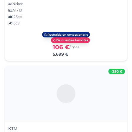
Naked
A1 / B
125cc
15cv
Recogida en concesionario
De nuestras favoritas
106 €
/ mes
5.699 €
-
350 €
KTM