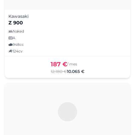
Kawasaki
Z 900
Naked
A
948cc
124cv
187 €
/ mes
12.180 €
10.065 €