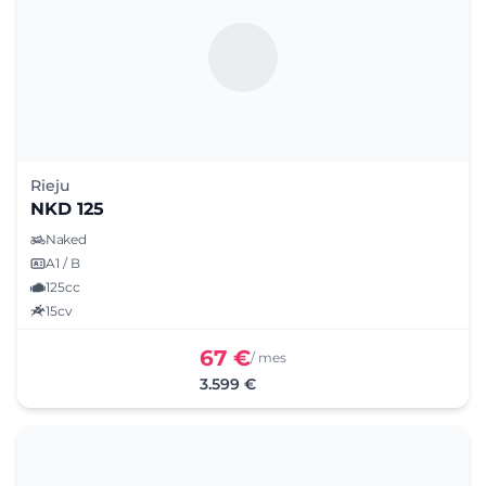
Rieju
NKD 125
Naked
A1 / B
125cc
15cv
67 €
/ mes
3.599 €