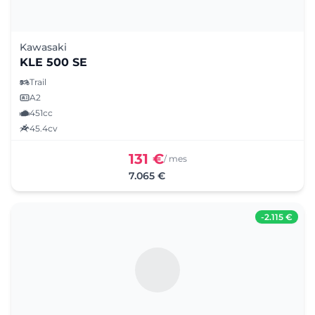
Kawasaki
KLE 500 SE
Trail
A2
451cc
45.4cv
131 €
/ mes
7.065 €
-
2.115 €