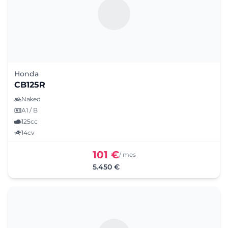
Honda
CB125R
Naked
A1 / B
125cc
14cv
101 €
/ mes
5.450 €