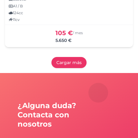
A1 / B
124cc
11cv
105 €
/ mes
5.650 €
Cargar más
¿Alguna duda?
Contacta con
nosotros