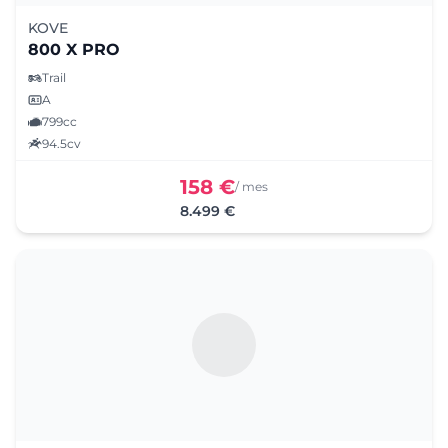
KOVE
800 X PRO
Trail
A
799cc
94.5cv
158 €
/ mes
8.499 €