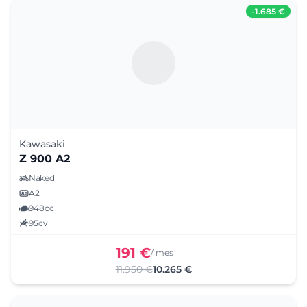
-
1.685 €
Kawasaki
Z 900 A2
Naked
A2
948cc
95cv
191 €
/ mes
11.950 €
10.265 €