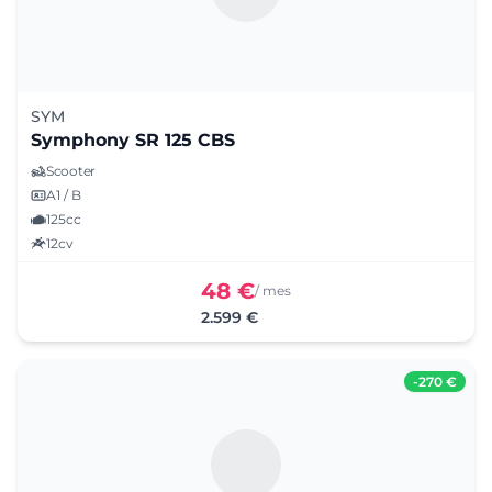
SYM
Symphony SR 125 CBS
Scooter
A1 / B
125cc
12cv
48 €
/ mes
2.599 €
-
270 €