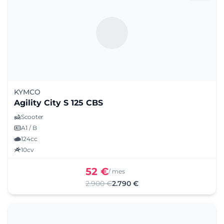
KYMCO
Agility City S 125 CBS
Scooter
A1 / B
124cc
10cv
52 €
/ mes
2.900 €
2.790 €