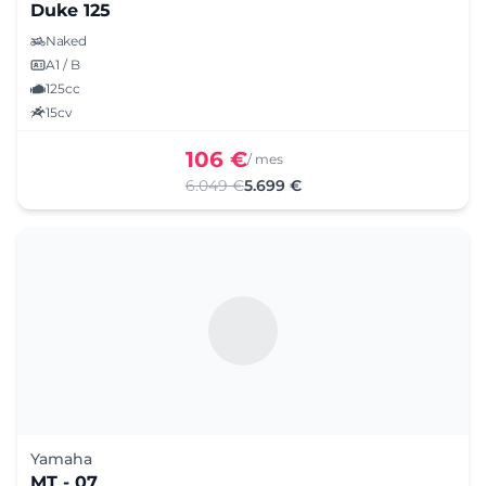
Duke 125
Naked
A1 / B
125cc
15cv
106 €
/ mes
6.049 €
5.699 €
Yamaha
MT - 07