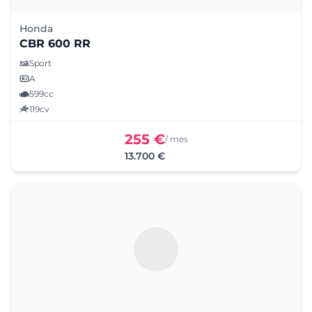
Honda
CBR 600 RR
Sport
A
599cc
119cv
255 €
/ mes
13.700 €