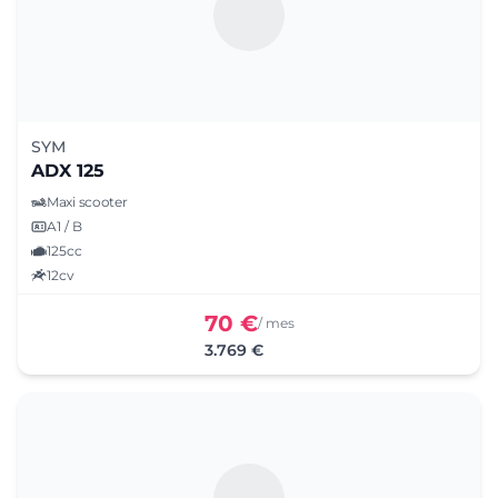
SYM
ADX 125
Maxi scooter
A1 / B
125cc
12cv
70 €
/ mes
3.769 €