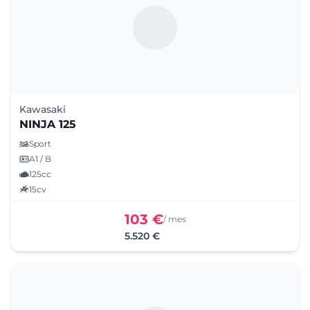
Kawasaki
NINJA 125
Sport
A1 / B
125cc
15cv
103 €
/ mes
5.520 €