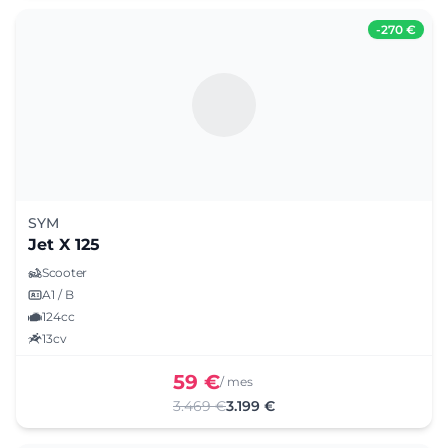
-
270 €
SYM
Jet X 125
Scooter
A1 / B
124cc
13cv
59 €
/ mes
3.469 €
3.199 €