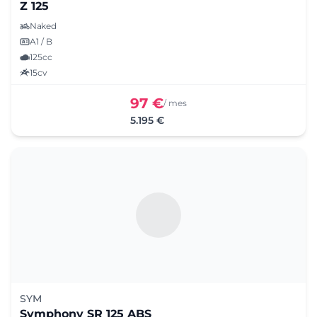
Z 125
Naked
A1 / B
125cc
15cv
97 €
/ mes
5.195 €
SYM
Symphony SR 125 ABS