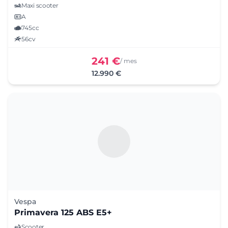
Maxi scooter
A
745cc
56cv
241 €
/ mes
12.990 €
Vespa
Primavera 125 ABS E5+
Scooter