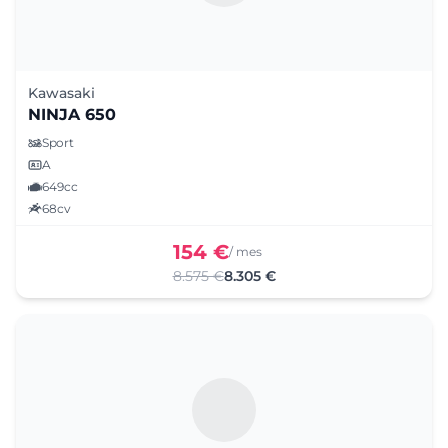
Kawasaki
NINJA 650
Sport
A
649cc
68cv
154 €
/ mes
8.575 €
8.305 €