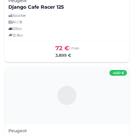
Peugeot
Django Cafe Racer 125
Scooter
A1 / B
125cc
12.9cv
72 €
/ mes
3.899 €
-
400 €
Peugeot