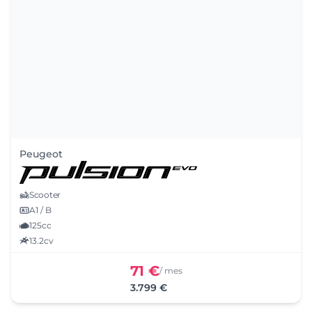
Peugeot
Scooter
A1 / B
125cc
13.2cv
71 €
/ mes
3.799 €