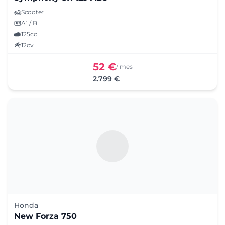
Scooter
A1 / B
125cc
12cv
52 €
/ mes
2.799 €
Honda
New Forza 750