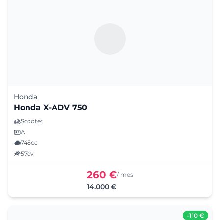
Honda
Honda X-ADV 750
Scooter
A
745cc
57cv
260 €
/ mes
14.000 €
-
110 €