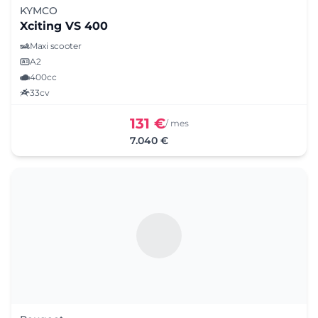
KYMCO
Xciting VS 400
Maxi scooter
A2
400cc
33cv
131 €
/ mes
7.040 €