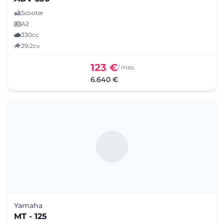
Scooter
A2
330cc
29.2cv
123 €
/ mes
6.640 €
Yamaha
MT - 125