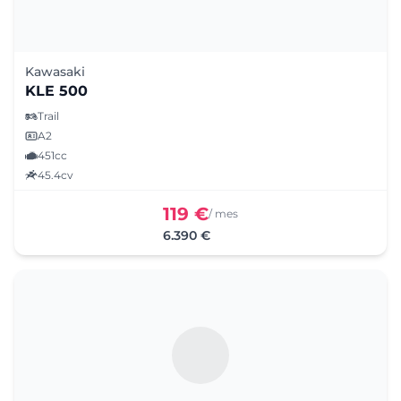
Kawasaki
KLE 500
Trail
A2
451cc
45.4cv
119 €
/ mes
6.390 €