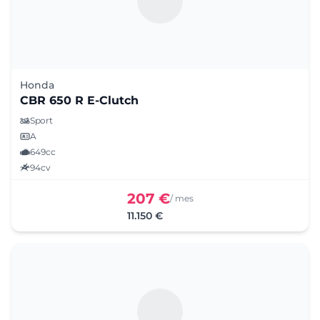
Honda
CBR 650 R E-Clutch
Sport
A
649cc
94cv
207 €
/ mes
11.150 €