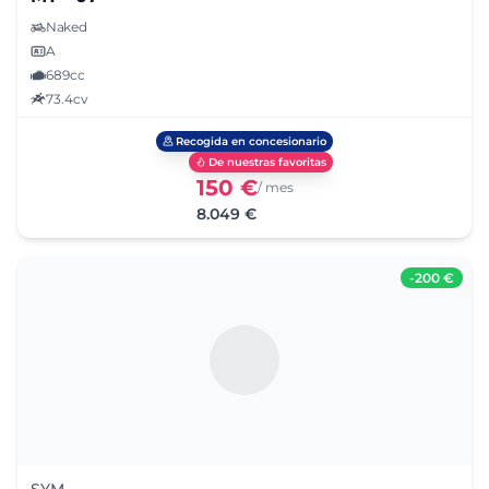
Naked
A
689cc
73.4cv
Recogida en concesionario
De nuestras favoritas
150 €
/ mes
8.049 €
-
200 €
SYM