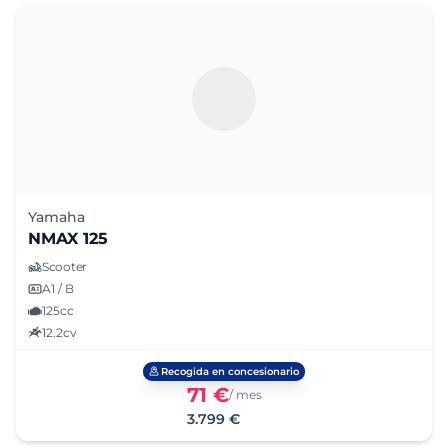
Yamaha
NMAX 125
Scooter
A1 / B
125cc
12.2cv
Recogida en concesionario
71 €
/ mes
3.799 €